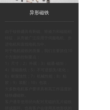
异形磁铁
由于钕铁硼具有剩磁、矫顽力和磁能积
特征，从而被广泛应用于伺服电机、步
进电机和直线电机当中。
对于电机磁铁的质量，我们主要抓住10
个方面的控制要点：
1）尺寸；2）外观；3）磁通-磁矩；
4）退磁曲线；5）不可逆损失/老化；
6）耐腐蚀性；7）机械性能；8）粘
胶；9）装配；10）包装 .
大多数电机客户要求具有高工作温度的
钕铁硼磁铁。
客户通常使用径向配对充磁的瓦片磁铁
拼成圆环。也有客户会使用其他形状的