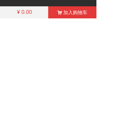
낀
끧
끅
넙
¥
0.00
加入购物车
낙
首页
产品中心
一键拨号
联系我们